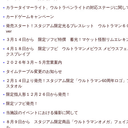
カラータイマーライト、ウルトラペンライトの対応ステージに関し
・
カードゲームキャンペーン
・
発売スタート！スタジアム限定光るブレスレット ウルトラマン６
・
ver
３月１４日から 限定ソフビ特撰 蓄光！マケット怪獣リムエレキ
・
４月１８日から 限定ソフビ ウルトラマンメビウス メビウスフェ
・
クスブレイブ
２０２６年３月～５月営業案内
・
タイムテーブル変更のお知らせ
・
２月１４日より発売！スタジアム限定「ウルトラマン60周年ロゴ」
・
スタオル
限定指人形１２月２６日から発売！
・
限定ソフビ発売！
・
当施設のイベントにおける撮影に関して
・
８月９日から スタジアム限定商品「ウルトラマンオメガ」フェイ
・
ル