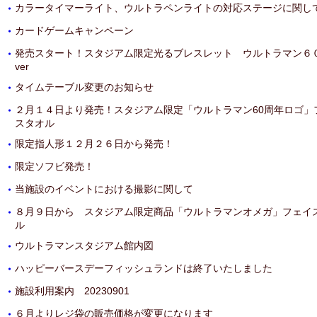
カラータイマーライト、ウルトラペンライトの対応ステージに関し
・
カードゲームキャンペーン
・
発売スタート！スタジアム限定光るブレスレット ウルトラマン６
・
ver
タイムテーブル変更のお知らせ
・
２月１４日より発売！スタジアム限定「ウルトラマン60周年ロゴ」
・
スタオル
限定指人形１２月２６日から発売！
・
限定ソフビ発売！
・
当施設のイベントにおける撮影に関して
・
８月９日から スタジアム限定商品「ウルトラマンオメガ」フェイ
・
ル
ウルトラマンスタジアム館内図
・
ハッピーバースデーフィッシュランドは終了いたしました
・
施設利用案内 20230901
・
６月よりレジ袋の販売価格が変更になります
・