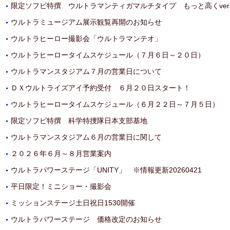
限定ソフビ特撰 ウルトラマンティガマルチタイプ もっと高くver
・
ウルトラミュージアム展示観覧再開のお知らせ
・
ウルトラヒーロー撮影会「ウルトラマンテオ」
・
ウルトラヒーロータイムスケジュール（７月６日～２０日）
・
ウルトラマンスタジアム７月の営業日について
・
ＤＸウルトライズアイ予約受付 ６月２０日スタート！
・
ウルトラヒーロータイムスケジュール（６月２２日～７月５日）
・
限定ソフビ特撰 科学特捜隊日本支部基地
・
ウルトラマンスタジアム６月の営業日に関して
・
２０２６年６月～８月営業案内
・
ウルトラパワーステージ「UNITY」 ※情報更新20260421
・
平日限定！ミニショー・撮影会
・
ミッションステージ土日祝日1530開催
・
ウルトラパワーステージ 価格改定のお知らせ
・