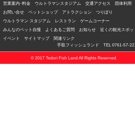
営業案内･料金 ウルトラマンスタジアム
交通アクセス
団体利用
お問い合せ
ペットショップ
アトラクション
つりぼり
ウルトラマン スタジアム
レストラン
ゲームコーナー
みんなのペット自慢
よくあるご質問
お知らせ
近くの観光スポッ
イベント
サイトマップ
関連リンク
手取フィッシュランド TEL 0761-57-221
© 2017 Tedori Fish Land All Rights Reserved.