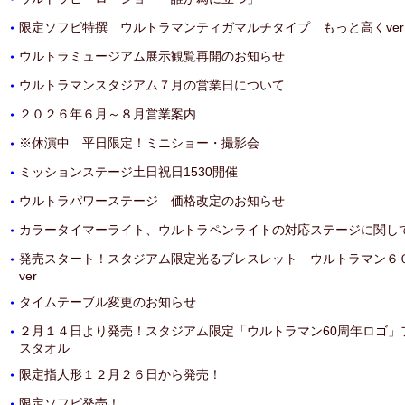
限定ソフビ特撰 ウルトラマンティガマルチタイプ もっと高くver
・
ウルトラミュージアム展示観覧再開のお知らせ
・
ウルトラマンスタジアム７月の営業日について
・
２０２６年６月～８月営業案内
・
※休演中 平日限定！ミニショー・撮影会
・
ミッションステージ土日祝日1530開催
・
ウルトラパワーステージ 価格改定のお知らせ
・
カラータイマーライト、ウルトラペンライトの対応ステージに関し
・
発売スタート！スタジアム限定光るブレスレット ウルトラマン６
・
ver
タイムテーブル変更のお知らせ
・
２月１４日より発売！スタジアム限定「ウルトラマン60周年ロゴ」
・
スタオル
限定指人形１２月２６日から発売！
・
限定ソフビ発売！
・