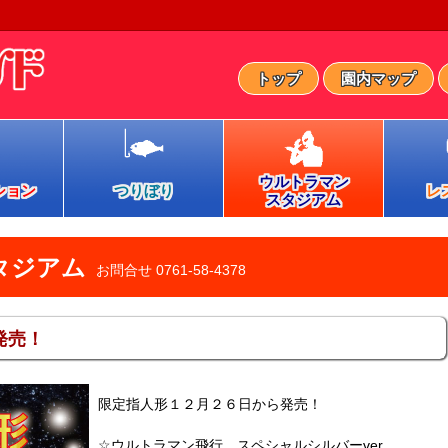
トップ
園内マップ
ウルトラマン
ション
つりぼり
レ
スタジアム
タジアム
お問合せ
0761-58-4378
発売！
限定指人形１２月２６日から発売！
☆ウルトラマン飛行 スペシャルシルバーver