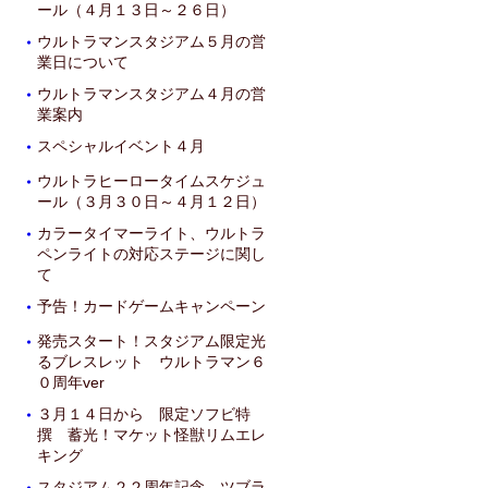
ール（４月１３日～２６日）
ウルトラマンスタジアム５月の営
・
業日について
ウルトラマンスタジアム４月の営
・
業案内
スペシャルイベント４月
・
ウルトラヒーロータイムスケジュ
・
ール（３月３０日～４月１２日）
カラータイマーライト、ウルトラ
・
ペンライトの対応ステージに関し
て
予告！カードゲームキャンペーン
・
発売スタート！スタジアム限定光
・
るブレスレット ウルトラマン６
０周年ver
３月１４日から 限定ソフビ特
・
撰 蓄光！マケット怪獣リムエレ
キング
スタジアム２２周年記念 ツブラ