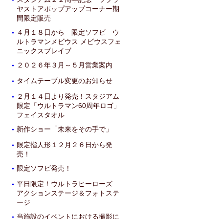
・
ヤストアポップアップコーナー期
間限定販売
４月１８日から 限定ソフビ ウ
・
ルトラマンメビウス メビウスフェ
ニックスブレイブ
２０２６年３月～５月営業案内
・
タイムテーブル変更のお知らせ
・
２月１４日より発売！スタジアム
・
限定「ウルトラマン60周年ロゴ」
フェイスタオル
新作ショー「未来をその手で」
・
限定指人形１２月２６日から発
・
売！
限定ソフビ発売！
・
平日限定！ウルトラヒーローズ
・
アクションステージ＆フォトステ
ージ
当施設のイベントにおける撮影に
・