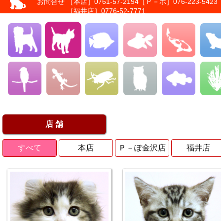
お問合せ
［本店］0761-57-2194
［Ｐ－ポ］076-223-5423
［福井店］0776-52-7771
店 舗
すべて
本店
Ｐ－ぽ金沢店
福井店