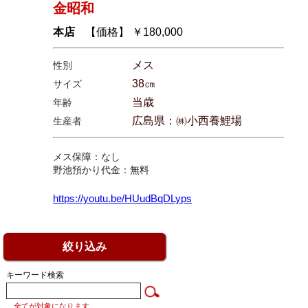
金昭和
本店
【価格】 ￥180,000
メス
性別
38㎝
サイズ
当歳
年齢
広島県：㈱小西養鯉場
生産者
メス保障：なし
野池預かり代金：無料
https://youtu.be/HUudBqDLyps
絞り込み
キーワード検索
全てが対象になります