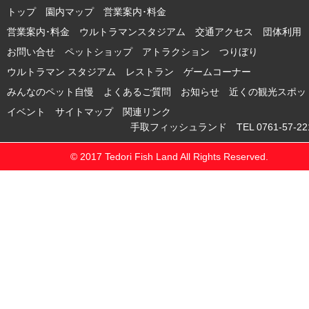
トップ
園内マップ
営業案内･料金
営業案内･料金 ウルトラマンスタジアム
交通アクセス
団体利用
お問い合せ
ペットショップ
アトラクション
つりぼり
ウルトラマン スタジアム
レストラン
ゲームコーナー
みんなのペット自慢
よくあるご質問
お知らせ
近くの観光スポッ
イベント
サイトマップ
関連リンク
手取フィッシュランド TEL 0761-57-221
© 2017 Tedori Fish Land All Rights Reserved.