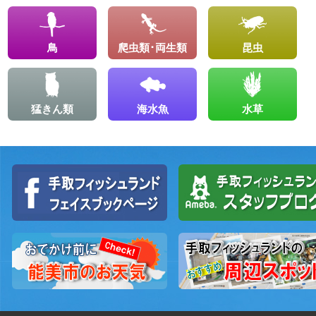
鳥
爬虫類･両生類
昆虫
猛きん類
海水魚
水草