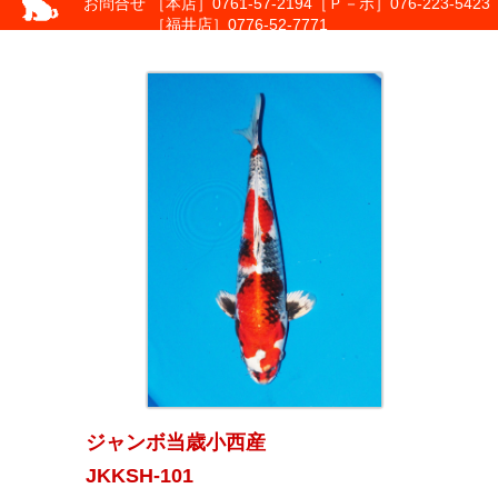
お問合せ
［本店］0761-57-2194
［Ｐ－ポ］076-223-5423
［福井店］0776-52-7771
ジャンボ当歳小西産
JKKSH-101