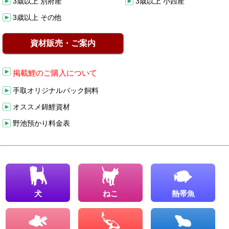
3歳以上 別府産
3歳以上 小西産
3歳以上 その他
資材販売・ご案内
掲載鯉のご購入について
手取オリジナルパック飼料
オススメ錦鯉資材
野池預かり料金表
犬
ねこ
熱帯魚