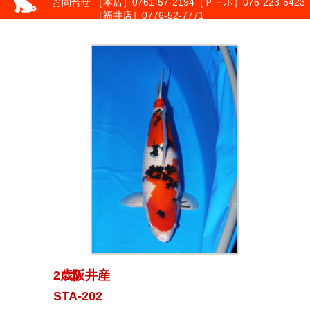
お問合せ
［本店］0761-57-2194
［Ｐ－ポ］076-223-5423
［福井店］0776-52-7771
2歳阪井産
STA-202