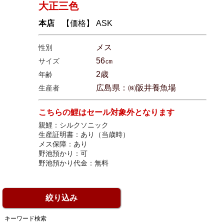
大正三色
本店
【価格】 ASK
メス
性別
56㎝
サイズ
2歳
年齢
広島県：㈱阪井養魚場
生産者
こちらの鯉はセール対象外となります
親鯉：シルクソニック
生産証明書：あり（当歳時）
メス保障：あり
野池預かり：可
野池預かり代金：無料
絞り込み
キーワード検索