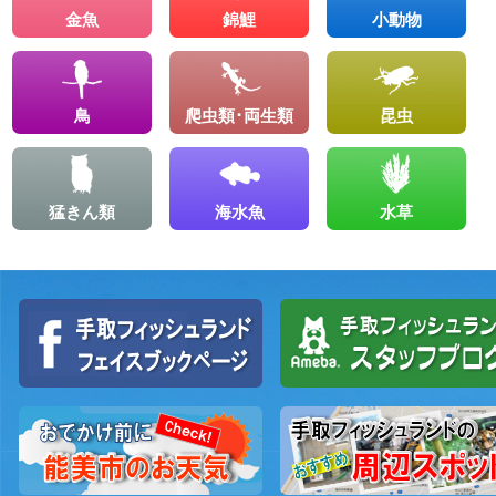
金魚
錦鯉
小動物
鳥
爬虫類･両生類
昆虫
猛きん類
海水魚
水草