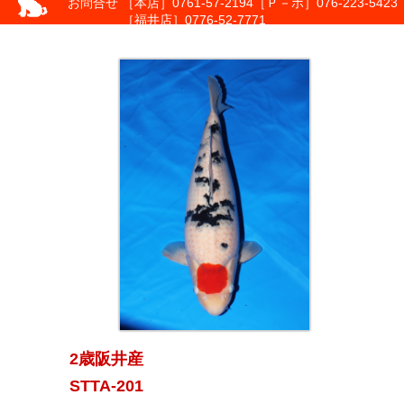
お問合せ
［本店］0761-57-2194
［Ｐ－ポ］076-223-5423
［福井店］0776-52-7771
2歳阪井産
STTA-201