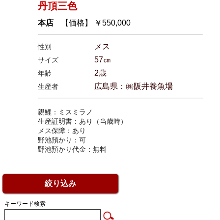
丹頂三色
本店
【価格】 ￥550,000
メス
性別
57㎝
サイズ
2歳
年齢
広島県：㈱阪井養魚場
生産者
親鯉：ミスミラノ
生産証明書：あり（当歳時）
メス保障：あり
野池預かり：可
野池預かり代金：無料
絞り込み
キーワード検索