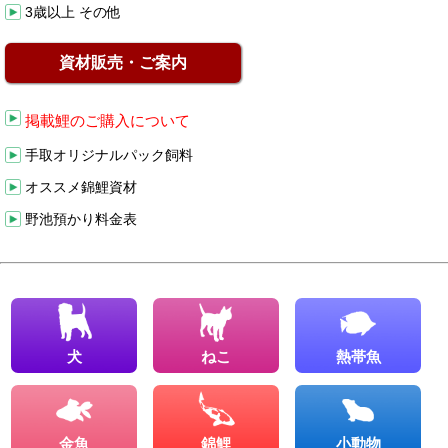
3歳以上 その他
資材販売・ご案内
掲載鯉のご購入について
手取オリジナルパック飼料
オススメ錦鯉資材
野池預かり料金表
犬
ねこ
熱帯魚
金魚
錦鯉
小動物