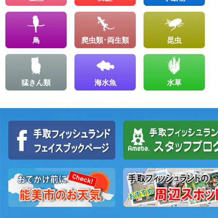
鳥
爬虫類･両生類
昆虫
猛きん類
海水魚
水草