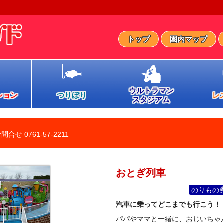
トップ
園内マップ
ウルトラマン
ション
つりぼり
レ
スタジアム
お問合せ
0761-57-2211
おとぎ列車
のりもの券
汽車に乗ってどこまでも行こう！
パパやママと一緒に、おじいちゃ