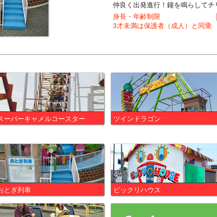
仲良く出発進行！鐘を鳴らしてチ
身長・年齢制限
3才未満は保護者（成人）と同乗
スーパーキャメルコースター
ツインドラゴン
おとぎ列車
ビックリハウス