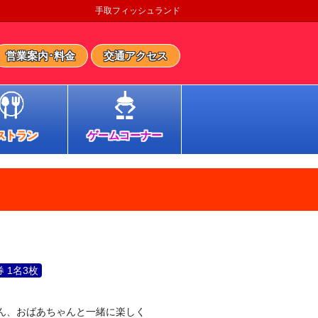
手取フィッシュランド
営業案内･料金
交通アクセス
ストラン
ゲームコーナー
≡
 1名3枚
ん、おばあちゃんと一緒に楽しく