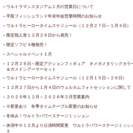
ウルトラマンスタジアム１月の営業日について
・
手取フィッシュランド年末年始営業時間のお知らせ
・
ウルトラヒーロータイムスケジュール（１２月２７日～１月４日）
・
限定指人形１２月２６日から発売！
・
限定ソフビ４種発売！
・
スペシャルイベント１月
・
１２月２６日～限定アクションフィギュア オメガメタリックカラー
・
＆ガメドンアーマーセット
ウルトラヒーロータイムスケジュール（１２月１５日～２６日）
・
１２月２７日から１月４日のウェルカムフォトセッションに関して
・
２０２５年１２月～２０２６年２月営業案内
・
※変更あり 冬季タイムテーブル変更のお知らせ
・
冬休み！ウルトラパワーステージミッション
・
休演中※１２月より公演時間変更 ウルトラパワーステージミッシ
・
Ｘ